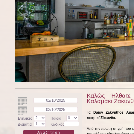
Καλώς Ήλθατε 
Καλαμάκι Ζάκυνθ
Τα
Daisy Zakynthos Apa
ποιητική
Ζάκυνθο.
Ενήλικες
Παιδιά
Δωμάτια
Κωδικός
Από την πρώτη στιγμή που ει