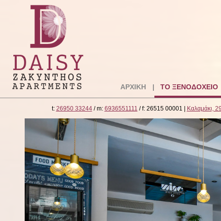
ΑΡΧΙΚΗ
ΤΟ ΞΕΝΟΔΟΧΕΙΟ
t:
26950 33244
/ m:
6936551111
/ f: 26515 00001 |
Καλαμάκι, 2